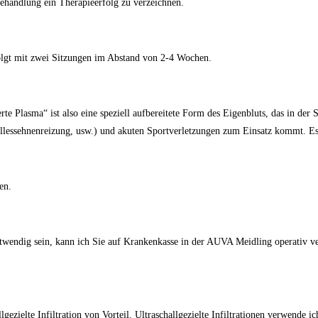
Behandlung ein Therapieerfolg zu verzeichnen.
olgt mit zwei Sitzungen im Abstand von 2-4 Wochen.
rte Plasma“ ist also eine speziell aufbereitete Form des Eigenbluts, das in 
illessehnenreizung, usw.) und akuten Sportverletzungen zum Einsatz kommt. E
en.
twendig sein, kann ich Sie auf Krankenkasse in der AUVA Meidling operativ ve
llgezielte Infiltration von Vorteil. Ultraschallgezielte Infiltrationen verwende