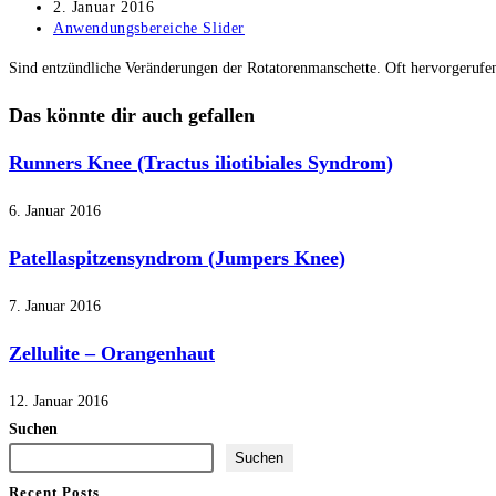
Autor:
Beitrag
2. Januar 2016
veröffentlicht:
Beitrags-
Anwendungsbereiche Slider
Kategorie:
Sind entzündliche Veränderungen der Rotatorenmanschette. Oft hervorgerufe
Das könnte dir auch gefallen
Runners Knee (Tractus iliotibiales Syndrom)
6. Januar 2016
Patellaspitzensyndrom (Jumpers Knee)
7. Januar 2016
Zellulite – Orangenhaut
12. Januar 2016
Suchen
Suchen
Recent Posts