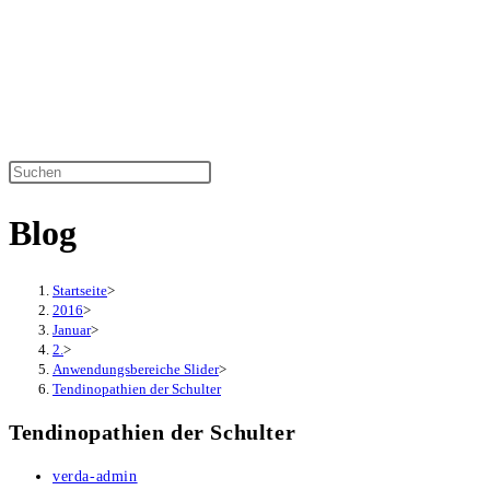
Zum
Inhalt
springen
Diese
Website
Blog
durchsuchen
Startseite
>
2016
>
Januar
>
2.
>
Anwendungsbereiche Slider
>
Tendinopathien der Schulter
Tendinopathien der Schulter
Beitrags-
verda-admin