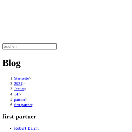
Zum
Inhalt
springen
Diese
Website
Blog
durchsuchen
Startseite
>
2021
>
Januar
>
14.
>
partner
>
first partner
first partner
Beitrags-
Robert Balint