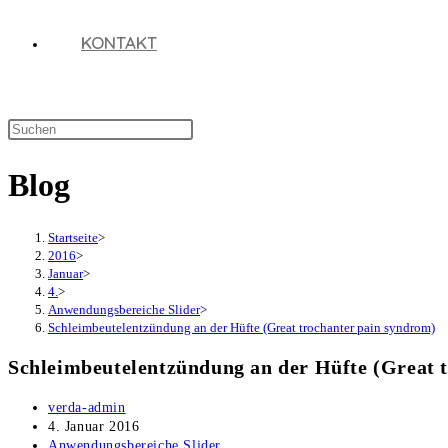
KONTAKT
Diese
Website
Blog
durchsuchen
Startseite
>
2016
>
Januar
>
4.
>
Anwendungsbereiche Slider
>
Schleimbeutelentzündung an der Hüfte (Great trochanter pain syndrom)
Schleimbeutelentzündung an der Hüfte (Great 
Beitrags-
verda-admin
Autor:
Beitrag
4. Januar 2016
veröffentlicht:
Beitrags-
Anwendungsbereiche Slider