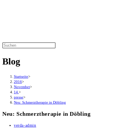
Zum
Inhalt
springen
Diese
Website
Blog
durchsuchen
Startseite
>
2016
>
November
>
14.
>
presse
>
Neu: Schmerztherapie in Döbling
Neu: Schmerztherapie in Döbling
Beitrags-
verda-admin