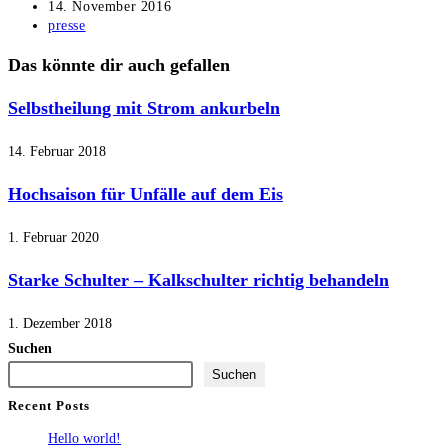
Autor:
Beitrag
14. November 2016
veröffentlicht:
Beitrags-
presse
Kategorie:
Das könnte dir auch gefallen
Selbstheilung mit Strom ankurbeln
14. Februar 2018
Hochsaison für Unfälle auf dem Eis
1. Februar 2020
Starke Schulter – Kalkschulter richtig behandeln
1. Dezember 2018
Suchen
Suchen
Recent Posts
Hello world!