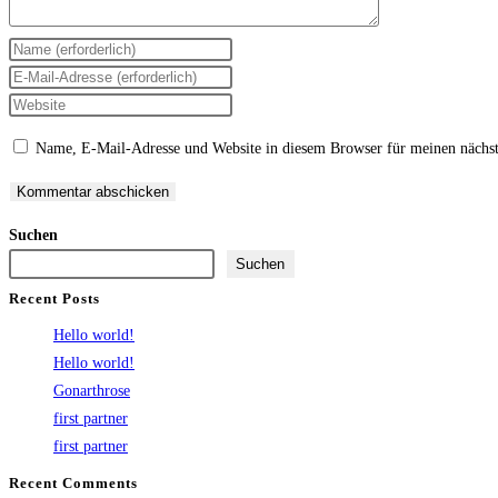
Gib
deinen
Gib
Namen
deine
Gib
oder
E-
deine
Name, E-Mail-Adresse und Website in diesem Browser für meinen nächs
Benutzernamen
Mail-
Website-
zum
Adresse
URL
Kommentieren
zum
ein
Suchen
ein
Kommentieren
(optional)
Suchen
ein
Recent Posts
Hello world!
Hello world!
Gonarthrose
first partner
first partner
Recent Comments