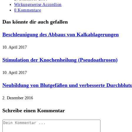
veröffentlicht:
Beitrags-
Wirkungsweise Accordion
Kategorie:
Beitrags-
0 Kommentare
Kommentare:
Das könnte dir auch gefallen
Beschleunigung des Abbaus von Kalkablagerungen
10. April 2017
Stimulation der Knochenheilung (Pseudoathrosen)
10. April 2017
Neubildung von Blutgefäßen und verbesserte Durchblut
2. Dezember 2016
Schreibe einen Kommentar
Kommentieren