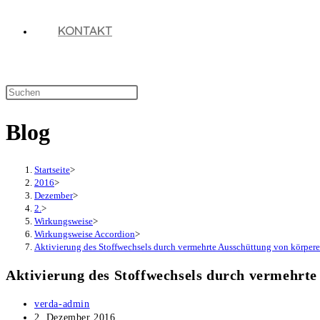
KONTAKT
Diese
Website
Blog
durchsuchen
Startseite
>
2016
>
Dezember
>
2.
>
Wirkungsweise
>
Wirkungsweise Accordion
>
Aktivierung des Stoffwechsels durch vermehrte Ausschüttung von körpe
Aktivierung des Stoffwechsels durch vermehrt
Beitrags-
verda-admin
Autor:
Beitrag
2. Dezember 2016