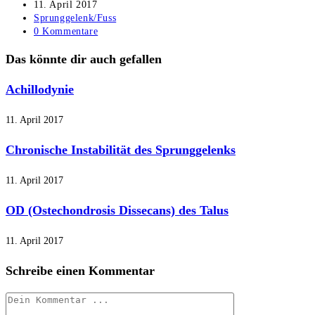
Autor:
Beitrag
11. April 2017
veröffentlicht:
Beitrags-
Sprunggelenk/Fuss
Kategorie:
Beitrags-
0 Kommentare
Kommentare:
Das könnte dir auch gefallen
Achillodynie
11. April 2017
Chronische Instabilität des Sprunggelenks
11. April 2017
OD (Ostechondrosis Dissecans) des Talus
11. April 2017
Schreibe einen Kommentar
Kommentieren