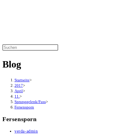
Zum
Inhalt
springen
Diese
Website
Blog
durchsuchen
Startseite
>
2017
>
April
>
11.
>
Sprunggelenk/Fuss
>
Fersensporn
Fersensporn
Beitrags-
verda-admin