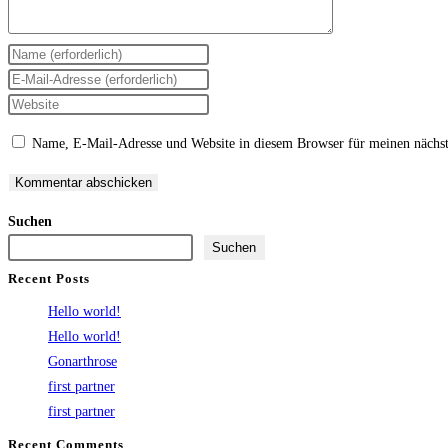
Gib
deinen
Gib
Namen
deine
Gib
oder
E-
deine
Name, E-Mail-Adresse und Website in diesem Browser für meinen nächs
Benutzernamen
Mail-
Website-
zum
Adresse
URL
Kommentieren
zum
ein
Suchen
ein
Kommentieren
(optional)
Suchen
ein
Recent Posts
Hello world!
Hello world!
Gonarthrose
first partner
first partner
Recent Comments