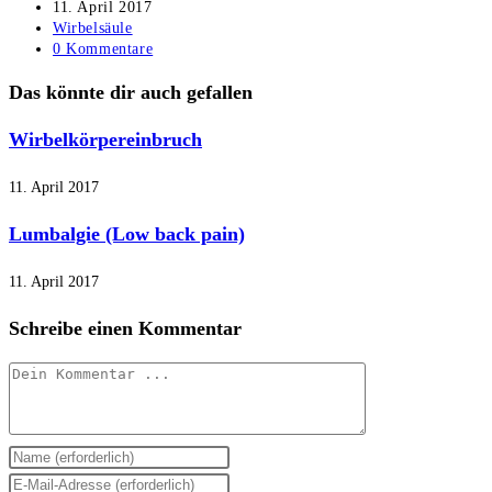
Autor:
Beitrag
11. April 2017
veröffentlicht:
Beitrags-
Wirbelsäule
Kategorie:
Beitrags-
0 Kommentare
Kommentare:
Das könnte dir auch gefallen
Wirbelkörpereinbruch
11. April 2017
Lumbalgie (Low back pain)
11. April 2017
Schreibe einen Kommentar
Kommentieren
Gib
deinen
Gib