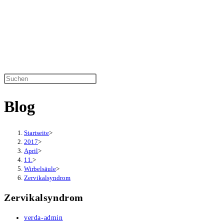
Zum
Inhalt
springen
Diese
Website
Blog
durchsuchen
Startseite
>
2017
>
April
>
11.
>
Wirbelsäule
>
Zervikalsyndrom
Zervikalsyndrom
Beitrags-
verda-admin