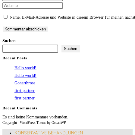
Namen
deine
Gib
oder
E-
deine
Name, E-Mail-Adresse und Website in diesem Browser für meinen nächs
Benutzernamen
Mail-
Website-
zum
Adresse
URL
Kommentieren
zum
ein
Suchen
ein
Kommentieren
(optional)
Suchen
ein
Recent Posts
Hello world!
Hello world!
Gonarthrose
first partner
first partner
Recent Comments
Es sind keine Kommentare vorhanden.
Copyright - WordPress Theme by OceanWP
KONSERVATIVE BEHANDLUNGEN