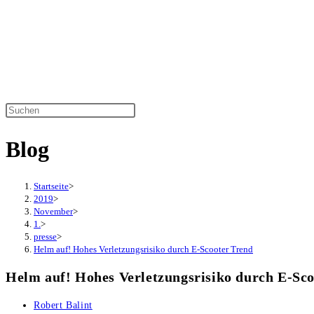
Zum
Inhalt
springen
Diese
Website
Blog
durchsuchen
Startseite
>
2019
>
November
>
1.
>
presse
>
Helm auf! Hohes Verletzungsrisiko durch E-Scooter Trend
Helm auf! Hohes Verletzungsrisiko durch E-Sc
Beitrags-
Robert Balint