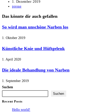
Autor:
Beitrag
1. Dezember 2019
veröffentlicht:
Beitrags-
presse
Kategorie:
Das könnte dir auch gefallen
So wird man unschöne Narben los
1. Oktober 2019
Künstliche Knie und Hüftgelenk
1. April 2020
Die ideale Behandlung von Narben
1. September 2019
Suchen
Suchen
Recent Posts
Hello world!