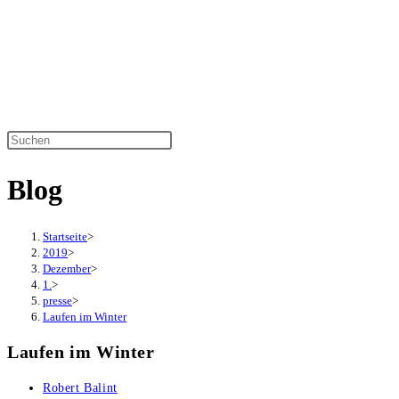
Zum
Inhalt
springen
Diese
Website
Blog
durchsuchen
Startseite
>
2019
>
Dezember
>
1.
>
presse
>
Laufen im Winter
Laufen im Winter
Beitrags-
Robert Balint