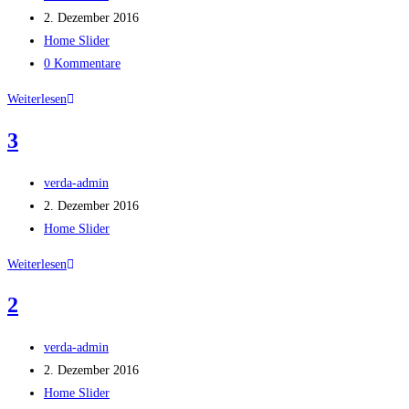
Autor:
Beitrag
2. Dezember 2016
veröffentlicht:
Beitrags-
Home Slider
Kategorie:
Beitrags-
0 Kommentare
Kommentare:
4
Weiterlesen
3
Beitrags-
verda-admin
Autor:
Beitrag
2. Dezember 2016
veröffentlicht:
Beitrags-
Home Slider
Kategorie:
3
Weiterlesen
2
Beitrags-
verda-admin
Autor:
Beitrag
2. Dezember 2016
veröffentlicht:
Beitrags-
Home Slider