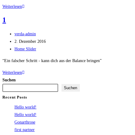
Kategorie:
2
Weiterlesen
1
Beitrags-
verda-admin
Autor:
Beitrag
2. Dezember 2016
veröffentlicht:
Beitrags-
Home Slider
Kategorie:
“Ein falscher Schritt - kann dich aus der Balance bringen”
1
Weiterlesen
Suchen
Suchen
Recent Posts
Hello world!
Hello world!
Gonarthrose
first partner