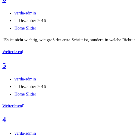
Beitrags-
verda-admin
Autor:
Beitrag
2. Dezember 2016
veröffentlicht:
Beitrags-
Home Slider
Kategorie:
“Es ist nicht wichtig, wie groß der erste Schritt ist, sondern in welche Richtu
6
Weiterlesen
5
Beitrags-
verda-admin
Autor:
Beitrag
2. Dezember 2016
veröffentlicht:
Beitrags-
Home Slider
Kategorie:
5
Weiterlesen
4
Beitrags-
verda-admin