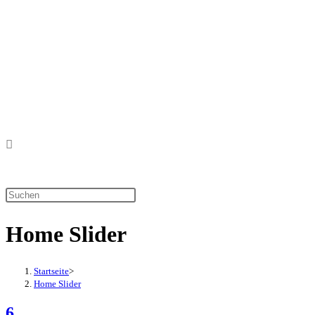
Zum
Inhalt
springen
Diese
Website
Home Slider
durchsuchen
Startseite
>
Home Slider
6