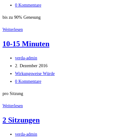
Kategorie:
Beitrags-
0 Kommentare
Kommentare:
bis zu 90% Genesung
4
Weiterlesen
Monate
10-15 Minuten
Beitrags-
verda-admin
Autor:
Beitrag
2. Dezember 2016
veröffentlicht:
Beitrags-
Wirkungsweise Würde
Kategorie:
Beitrags-
0 Kommentare
Kommentare:
pro Sitzung
10-
Weiterlesen
15
2 Sitzungen
Minuten
Beitrags-
verda-admin