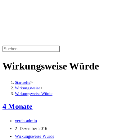
Zum
Inhalt
springen
Diese
Website
Wirkungsweise Würde
durchsuchen
Startseite
>
Wirkungsweise
>
Wirkungsweise Würde
4 Monate
Beitrags-
verda-admin
Autor:
Beitrag
2. Dezember 2016
veröffentlicht:
Beitrags-
Wirkungsweise Würde