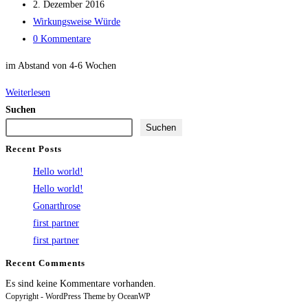
Autor:
Beitrag
2. Dezember 2016
veröffentlicht:
Beitrags-
Wirkungsweise Würde
Kategorie:
Beitrags-
0 Kommentare
Kommentare:
im Abstand von 4-6 Wochen
2
Weiterlesen
Sitzungen
Suchen
Suchen
Recent Posts
Hello world!
Hello world!
Gonarthrose
first partner
first partner
Recent Comments
Es sind keine Kommentare vorhanden.
Copyright - WordPress Theme by OceanWP