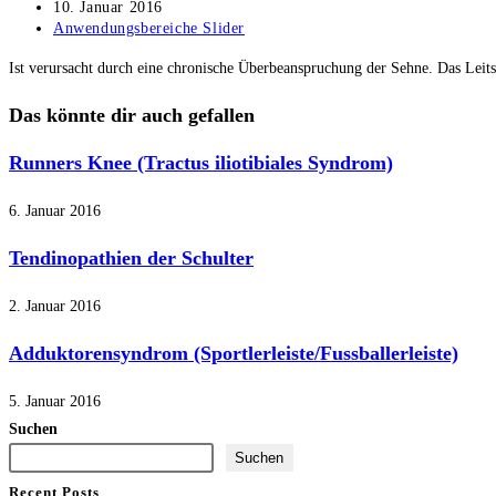
Autor:
Beitrag
10. Januar 2016
veröffentlicht:
Beitrags-
Anwendungsbereiche Slider
Kategorie:
Ist verursacht durch eine chronische Überbeanspruchung der Sehne. Das Lei
Das könnte dir auch gefallen
Runners Knee (Tractus iliotibiales Syndrom)
6. Januar 2016
Tendinopathien der Schulter
2. Januar 2016
Adduktorensyndrom (Sportlerleiste/Fussballerleiste)
5. Januar 2016
Suchen
Suchen
Recent Posts