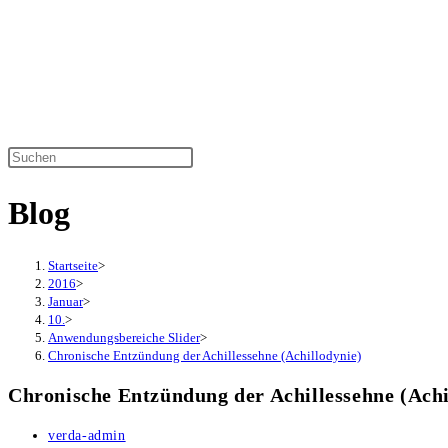
Zum
Inhalt
springen
Diese
Website
Blog
durchsuchen
Startseite
>
2016
>
Januar
>
10.
>
Anwendungsbereiche Slider
>
Chronische Entzündung der Achillessehne (Achillodynie)
Chronische Entzündung der Achillessehne (Achi
Beitrags-
verda-admin