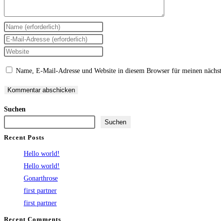
Gib
deinen
Gib
Namen
deine
Gib
oder
E-
deine
Name, E-Mail-Adresse und Website in diesem Browser für meinen nächs
Benutzernamen
Mail-
Website-
zum
Adresse
URL
Kommentieren
zum
ein
Suchen
ein
Kommentieren
(optional)
Suchen
ein
Recent Posts
Hello world!
Hello world!
Gonarthrose
first partner
first partner
Recent Comments