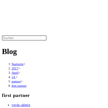
Zum
Inhalt
springen
Diese
Website
Blog
durchsuchen
Startseite
>
2017
>
April
>
14.
>
partner
>
first partner
first partner
Beitrags-
verda-admin