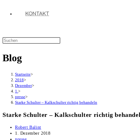
KONTAKT
Diese
Website
Blog
durchsuchen
Startseite
>
2018
>
Dezember
>
1.
>
presse
>
Starke Schulter – Kalkschulter richtig behandeln
Starke Schulter – Kalkschulter richtig behande
Beitrags-
Robert Balint
Autor:
Beitrag
1. Dezember 2018
veröffentlicht:
Beitrags-
presse